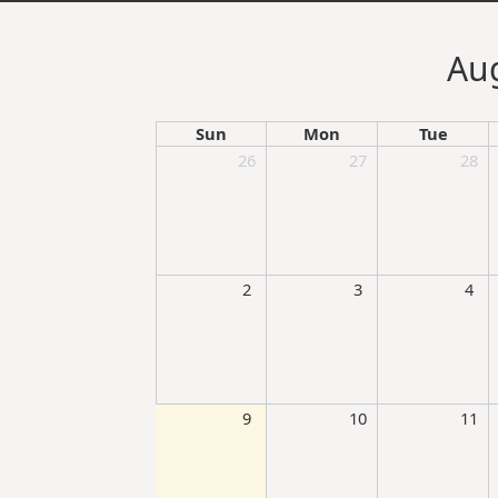
Skip to main content
Au
Sun
Mon
Tue
26
27
28
2
3
4
9
10
11